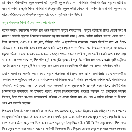
তা খেলবে সন্নিকটস্থ স্কুল ক্যাম্পাসেই; দূরবর্তী স্কুলে গিয়ে নয়। বারিধারার শিশুরা ধানমন্ডির স্কুলের লটারিতে
যাবে না অথবা ধানমন্ডির শিশুরা বারিধারা বা সিদ্ধেশ্বরীর স্কুলে লটারি খেলবে না। অর্থাৎ যার বাসা-বাড়ি স্কুলের যত
কাছে, ভর্তির ক্ষেত্রেও নিকটস্থ স্কুলে তার তত অগ্রাধিকার থাকা উচিত।
স্কুল শিক্ষকদের শিক্ষা-বহির্ভূত কাজও তার প্রভাব
বর্তমান স্কুলিং ব্যবস্থায় শিক্ষকগণকে প্রায় সারাদিনই স্কুলে থাকতে হয়। স্কুলে পাঠদানের বাইরে কোনো সময় না
থাকলেও সরকারি স্কুলের শিক্ষকগণকে করতে হয় নানা সরকারি কাজ। যেমনঃ ভোটার তালিকা প্রণয়ন, ভোট গ্রহণ,
টিকা খাওয়ানো, ওএমএস’র চাল বন্টন, বিভিন্ন জরিপ ও সুপারভিশন ইত্যাকার সরকার নির্দেশিত কাজ -যা শিক্ষা-
বহির্ভূত। এসব সরকারি কাজের চাপ এত জরুরি, অত্যাবশ্যক ও স্পর্শকাতর যে- শিক্ষকগণ অগত্যা দায়সারাভাবে
স্কুলে পাঠদানের কাজ করেন; কোনো কোনো ক্ষেত্রে পাঠদান ফেলে রেখেই অনুরূপ জরুরি সরকারি কাজ করতে বাধ্য
হন। এমনও দেখা গেছে যে, শিক্ষার্থীদের ঘন্টার পর ঘন্টা প্রখর রৌদ্রে দাঁড় করিয়ে রাখা হয়েছে মন্ত্রী-প্রতিমন্ত্রীদের
সংবর্ধনা জ্ঞাপনে। স্কুল ছুটি দিয়ে বা বন্ধ রেখে এরূপ কাজ কেবল শিক্ষা-বহির্ভূতই নয়, মানবতা বহির্ভূতও বটে।
এভাবে সরকারের সরকারি করতে গিয়ে স্কুলে পাঠদানের দায়িত্বেও চলে আসে সরকারিভাব, যে ভাব পরবর্তীতে
স্বভাবে ও সংস্কৃতিতে রূপ নেয়। অর্থাৎ শিক্ষার কারিগরদের হাতেই শিক্ষার মূল কাজের ব্যাঘাত ঘটে, প্রকারান্তরে
সর্বকাজই ক্ষতিগ্রস্ত হয়। যে দেশে স্বয়ং সরকারই শিক্ষা-ব্যবস্থায় বিঘœ সৃষ্টি করে থাকে, রাজনীতিবিদরা
শিক্ষকগণকে রাজনীতির আওতাভুক্ত করেন, কলেজ-বিশ্ববিদ্যালয়ের ছাত্ররা ব্যবহৃত হয় রাজনৈতিক-শ্রমিক
হিসেবে, শিক্ষা নিয়ে যে দেশে চলে রকমারি বাণিজ্য, সে দেশের শিক্ষার মান এবং দেশ ও জাতির ভবিষ্যৎ যে কী হতে
পারে -তা সহজেই অনুমেয়।
শিক্ষকদের দিয়ে যদি কোনো সরকারি বা সামাজিক কাজ করাতেই হয়, তাহলে বিদ্যালয়ে তাঁর দায়িত্ব প্রদানের ক্ষেত্রে
সে সুযোগ তৈরির মাধ্যমে ঐ কাজ করাতে হবে। অর্থাৎ ক্লাস নেয়ার দায়িত্বকে তাঁর মুখ্য ও অত্যাবশ্যকীয় হিসেবে
রেখে তারপর তাঁকে অন্য কাজ দিতে হবে। এক্ষেত্রে পূর্বে উল্লেখিত মর্নিং ও ইভিনিং শিফ্ট চালুর মাধ্যমে শিক্ষকদের
দিয়ে দুপুরে অন্য কাজ করানো সম্ভব। সর্বোপরি শিক্ষকদের দিয়ে বিদ্যালয়ের কাজ ছাড়া অন্য কাজ করালে পেশাগত