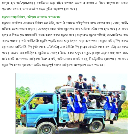
সাশ্রয় হবে অর্থ-শ্রম-সময়। কোচিংয়ের জন্য বাইরে যাতায়াত করতে না হওয়ায় এ বিষয়ে রাস্তায় যান চলাচল
প্রয়োজন হবে না, ফলে যানজট ও সড়ক দূর্ঘটনা বহুলাংশে হ্রাস পাবে।
স্কুলের সময় নির্ধারণ, নারীশ্রম ও সময়ের অপচয়রোধ
স্কুলের সময়টাকে এমনভাবে নির্ধারণ করা উচিৎ, যাতে ঐ সময়কে পরিপূর্ণভাবে কাজে লাগানো যায়। যেমন, আর্লি-
মর্নিংকে কাজে লাগানো সম্ভব। এক্ষেত্রে সকাল ৭টায় স্কুল শুরু হয়ে ১০টা বা ১১টায় শেষ হতে পারে। এ সময়ে
ছাত্র ও শিক্ষক ঠান্ডা মাথায় মর্নিং ওয়াক করতে করতে স্কুলে যাবে। সন্তানকে স্কুলে পাঠিয়েই বাবা-মা নিজের কাজ
করতে পারবেন। তাই আর্লি-মর্নিং স্কুলিং পদ্ধতি সবার জন্য উত্তম পন্থা হতে পারে। স্কুলে যদি দু’শিফ্ট করতে
হয় তাহলে আর্লি-মর্নিং শিফ্ট (৭টা থেকে ১০টা/১১টা) এবং ইভিনিং শিফ্ট (সন্ধ্যা ৫টা/৬টা থেকে রাত ৯টা) করা যেতে
পারে। এভাবে এলাকাভিত্তিক স্কুলিংয়ের ক্ষেত্রে ইচ্ছে করলে দুপুরের স্কুল-ব্যবস্থা এড়ানো যায়; যাতে বাবা-
মা’র চাকরি বা পেশাগত কার্যক্রমে বিঘœ না ঘটে, অফিস-সময়ে যানজট না হয়, দিবা-ট্রাফিক হ্রাস পায়। সে সময়ে
স্কুল শিক্ষকগণও প্রয়োজনে জাতীয় গুরুত্বপূর্ণ কোনো কার্যক্রমে অংশগ্রহণ করতে পারবেন।