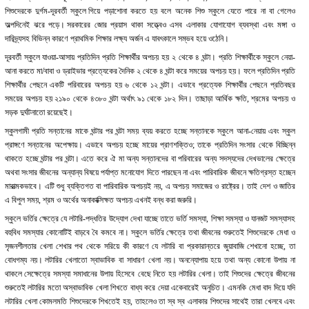
শিশুদেরকে দুর্গম-দূরবর্তী স্কুলে গিয়ে পড়াশোনা করতে হয় বলে অনেক শিশু স্কুলে যেতে পারে না বা গেলেও
অল্পদিনেই ঝরে পড়ে। সরকারের জোর প্রয়াস থাকা সত্ত্বেও এসব এলাকার যোগাযোগ ব্যবস্থা এবং মঙ্গা ও
দারিদ্র্যসহ বিভিন্ন কারণে প্রাথমিক শিক্ষার লক্ষ্য অর্জন এ যাবৎকালে সম্ভব হয়ে ওঠেনি।
দূরবর্তী স্কুলে যাওয়া-আসায় প্রতিদিন প্রতি শিক্ষার্থীর অপচয় হয় ২ থেকে ৪ ঘন্টা। প্রতি শিক্ষার্থীকে স্কুলে নেয়া-
আনা করতে মা/বাবা ও ড্রাইভার প্রত্যেকের দৈনিক ২ থেকে ৪ ঘন্টা করে সময়ের অপচয় হয়। ফলে প্রতিদিন প্রতি
শিক্ষার্থীর পেছনে একটি পরিবারের অপচয় হয় ৬ থেকে ১২ ঘন্টা। এভাবে প্রত্যেক শিক্ষার্থীর পেছনে প্রতিবছর
সময়ের অপচয় হয় ২১৯০ থেকে ৪৩৮০ ঘন্টা অর্থাৎ ৯১ থেকে ১৮২ দিন। তাছাড়া আর্থিক ক্ষতি, শ্রমের অপচয় ও
সড়ক দুর্ঘটনাতো রয়েছেই।
স্কুলগামী প্রতি সন্তানের মাকে ঘন্টার পর ঘন্টা সময় ব্যয় করতে হচ্ছে সন্তানকে স্কুলে আনা-নেয়ায় এবং স্কুল
প্রাঙ্গণে সন্তানের অপেক্ষায়। এভাবে অপচয় হচ্ছে মায়ের প্রাণশক্তিও; তাকে প্রতিদিন সংসার থেকে বিচ্ছিন্ন
থাকতে হচ্ছে ঘন্টার পর ঘন্টা। এতে করে ঐ মা অন্য সন্তানদের বা পরিবারের অন্য সদস্যদের দেখভালের ক্ষেত্রে
অথবা সংসার জীবনের অন্যান্য বিষয়ে পর্যাপ্ত মনোযোগ দিতে পারছেন না এবং পারিবারিক জীবনে ক্ষতিগ্রস্ত হচ্ছেন
মারাত্মকভাবে। এটি শুধু ব্যক্তিগত বা পারিবারিক অপচয়ই নয়, এ অপচয় সমাজের ও রাষ্ট্রের। তাই দেশ ও জাতির
এ বিপুল সময়, শ্রম ও অর্থের অনাকাক্সিক্ষত অপচয় এখনই বন্ধ করা জরুরি।
স্কুলে ভর্তির ক্ষেত্রে যে লটারি-পদ্ধতির উদ্যোগ দেখা যাচ্ছে তাতে ভর্তি সমস্যা, শিক্ষা সমস্যা ও যানজট সমস্যাসহ
বহুবিধ সমস্যার কোনোটিই বাড়বে বৈ কমবে না। স্কুলে ভর্তির ক্ষেত্রে তথা জীবনের শুরুতেই শিশুদেরকে মেধা ও
সৃজনশীলতার খেলা শেখার পথ থেকে সরিয়ে কী কারণে যে লটারি বা প্রকারান্তরে জুয়াবাজি শেখানো হচ্ছে, তা
বোধগম্য নয়। লটারির খেলাতো স্বাভাবিক বা সাধারণ খেলা নয়। অনন্যোপায় হয়ে তথা অন্য কোনো উপায় না
থাকলে সেক্ষেত্রে সমস্যা সমাধানের উপায় হিসেবে বেছে নিতে হয় লটারির খেলা। তাই শিশুদের ক্ষেত্রে জীবনের
শুরুতেই লটারির মতো অস্বাভাবিক খেলা শিখতে বাধ্য করে দেয়া একেবারেই অনুচিত। এমনকি মেধা বাদ দিয়ে যদি
লটারির খেলা কোমলমতি শিশুদেরকে শিখতেই হয়, তাহলেও তা স্ব স্ব এলাকার শিশুদের সাথেই তারা খেলবে এবং