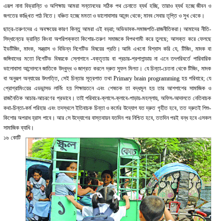
এরূপ নানা বিভ্রান্তি ও অশিক্ষায় আমরা সন্তানদের সঠিক পথ চেনাতে ব্যর্থ হচ্ছি, তারাও ব্যর্থ হচ্ছে জীবন ও
জগতের কাঙ্খিত পাঠ নিতে। বঞ্চিত হচ্ছে মমতা ও ভালোবাসার আনন্দ থেকে; মানব সেবার তৃপ্তি ও সুখ থেকে।
ছাত্র-তরুণদের এ অবক্ষয়ের কারণ কিন্তু আমরা এই বড়রা; অভিভাবক-সমাজপতি-রাজনীতিকরা। আমাদের নীতি-
সিদ্ধান্তের ভ্রান্তি কিংবা অপরিপক্কতা কিশোর-তরুণ সমাজকে বিপথগামী করে তুলছে; আসক্ত করে ফেলছে
ইভটিজিং, মাদক, সন্ত্রাস ও বিভিন্ন নিগেটিভ বিষয়ের প্রতি। আমি এখনো বিশ্বাস করি যে, টিজিং, মাদক বা
জঙ্গিবাদের মতো নিগেটিভ বিষয়কে স্লোগানে -বক্তৃতায় বা প্রচার-প্রপাগান্ডায় না এনে তৎপরিবর্তে পারিবারিক
ভালোবাসা আন্দোলনে জাতিকে উদ্বুদ্ধ ও জাগ্রত করলে দ্রুত সুফল মিলত। যে চিন্তা-চেতনা থেকে টিজিং, মাদক
বা অনুরূপ অন্যায়ের উৎপত্তি, সেই চিন্তার সূত্রপাত তথা Primary brain programming হয় পরিবারে; যে
প্রোগ্রামিংয়ের এডভান্সড লার্নিং হয় শিক্ষায়তনে এবং শেষতক তা বদ্ধমূল হয় তার আশপাশের সামাজিক ও
রাজনৈতিক আচার-আচরণের প্রভাবে। তাই পরিবারে-ক্লাসে-ক্লাবে-পাড়ায়-মহল্লায়, অফিস-আদালতে নেতিবাচক
কথা-চিন্তা-কর্ম পরিহার এবং তদস্থলে ইতিবাচক চিন্তা ও কর্মের উদ্যোগ যত দ্রুত গৃহীত হবে, তত দ্রুতই শিশু-
কিশোর অপরাধ হ্রাস পাবে। আর সে উদ্যোগের বাস্তবায়ন যতদিন পর নিশ্চিত হবে, ততদিন পরই বন্ধ হবে এসকল
সামাজিক ব্যাধি।
১৬ কোটি