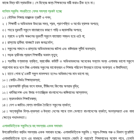
কাজে বিঘ্ন ঘটা স্বাভাবিক। সে বিঘ্নের জন্য শিক্ষকদের দায়ী করাও ঠিক হবে না।
বর্তমান স্কুলিং পদ্ধতিতে যেসব সমস্যা প্রকট হচ্ছে
১। মৌলিক শিক্ষায় মারাত্মক ত্রুটি ও গলদ;
২ । শিক্ষার্থী ও অভিভাবক উভয়ের সময়, শ্রম, প্রাণশক্তি ও অর্থের ব্যাপক অপচয়;
৩। শহরে দূরবর্তী স্কুলে যাতায়াতের কারণে গাড়ি ও জ্বালানির অপচয়;
৪। গ্রামে ও দুর্গম অঞ্চলের দূরবর্তী স্কুলে যাতায়াত সম্ভব হয়ে ওঠে না;
৫। রাস্তায় দুর্বিষহ যানজটে চরম জনদুর্ভোগ;
৬। স্কুলের সামনে ও রাস্তায় অভিভাবকদের জটলা এবং কষ্টদায়ক সুদীর্ঘ অবস্থান;
৭। সড়ক দুর্ঘটনায় প্রায়শ শিক্ষার্থীর অকাল মৃত্যু;
৮। স্থানীয় গণ্যমান্য ব্যক্তি, ম্যানেজিং কমিটি ও অভিভাবকদের অনেকের সন্তান অন্য এলাকার ভালো স্কুলে
পড়াশোনা করে বলে নিজ এলাকার স্কুলের মানোন্নয়ন ও শিক্ষার পরিবেশ উন্নয়নে তাদের অনাগ্রহ ও উদাসিনতা;
৯। হাতে গোনা দু’একটি স্কুল মানসম্মত হলেও অধিকাংশের মান ভালো নয়;
১০। কোচিং-নির্ভর শিক্ষাব্যবস্থা;
১১। ড্রপআউট বৃদ্ধির ফলে মাদক, টিজিংসহ কিশোর অপরাধ বৃদ্ধি;
১২। ধর্মনিরপেক্ষ এবং উদার গণতান্ত্রিক বাংলাদেশেও জঙ্গিবাদের আস্ফালন;
১৩। ক্রমবর্ধমান শিক্ষাবৈষম্য;
১৪। দেশ ও জাতির যোগ্য নাগরিক তৈরিতে স্কুলের ব্যর্থতা;
১৫। অত্যাধুনিক বিশ্ব-ব্যবস্থা ও উন্নত দেশের সাথে তাল মেলাতে বাংলাদেশের ব্যর্থতা, অনগ্রসরতা এবং নানা
ক্ষেত্রে পশ্চাৎপদতা।
এলাকাভিত্তিক স্কুলিংয়ে বহু সমস্যার একক সমাধান
উপরোল্লিখিত বহুবিধ সমস্যার একক সমাধান হচ্ছে- এলাকাভিত্তিক স্কুলিং। স্কুল-শিক্ষার শুরু ও বিকাশ পুরোটাই
এলাকাভিত্তিক হলে এর মাধ্যমে একটি গ্রামের সন্তান যেমনি ঐ গ্রামেই শিক্ষালাভের সুযোগ পাবে, তেমনি