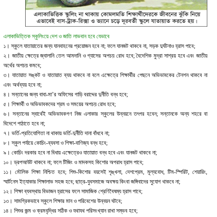
এলাকাভিত্তিক স্কুলিংয়ে দেশ ও জাতি লাভবান হবে যেভাবে
১। স্কুলে যাতায়াতের জন্য যানবাহনের প্রয়োজন হবে না; ফলে যানজট থাকবে না, সড়ক দুর্ঘটনাও হ্রাস পাবে;
২। জাতীয় ক্ষেত্রে জ্বালানি তেল আমদানি ও গ্যাসের অপচয় রোধ হবে; বৈদেশিক মুদ্রা সাশ্রয় হবে এবং জাতীয়
অর্থের অপচয় কমবে;
৩। যাতায়াত সঙ্কট ও যাতায়াত ব্যয় থাকবে না বলে এক্ষেত্রে শিক্ষার্থীর পেছনে অভিভাবকের টেনশন থাকবে না
এবং অর্থব্যয় হবে না;
৪। সন্তানের জন্য বাবা-মা’র অফিসের গাড়ি বরাদ্দের দুর্নীতি বন্ধ হবে;
৫। শিক্ষার্থী ও অভিভাবকদের শ্রম ও সময়ের অপচয় রোধ হবে;
৬। সন্তানের স্বার্থেই অভিভাবকগণ নিজ এলাকার স্কুলের উন্নয়নে তৎপর হবেন; সন্তানকে অন্য শহরে বা
বিদেশে পাঠাতে হবে না;
৭। ভর্তি-প্রতিযোগিতা না থাকায় ভর্তি-দুর্নীতি দানা বাঁধবে না;
৮। স্কুল পর্যায়ে কোচিং-ব্যবসা ও শিক্ষা-বাণিজ্য বন্ধ হবে;
৯। কোচিং দরকার হবে না বিধায় এক্ষেত্রেও যাতায়াত বন্ধ হবে এবং যানজট থাকবে না;
১০। ড্রপআউট থাকবে না; ফলে টিজিং ও মাদকসহ কিশোর অপরাধ হ্রাস পাবে;
১১। মৌলিক শিক্ষা নিশ্চিত হবে; শিশু-কিশোর বয়সেই শৃঙ্খলা, দেশপ্রেম, মূল্যবোধ, টিম-স্পিরিট, শেয়ারিং,
স্মার্টনেস ইত্যাকার শিক্ষালাভ সহজ হবে; ছাত্র-যুবসমাজে অবক্ষয় কিংবা জঙ্গিবাদের সুযোগ থাকবে না;
১২। শিক্ষা ব্যবস্থায় বিভাজন হ্রাসের ফলে সামাজিক শ্রেণিবৈষম্য হ্রাস পাবে;
১৩। সামগ্রিকভাবে স্কুলে শিক্ষার মান ও পরিবেশের উন্নয়ন ঘটবে;
১৪। শিশুর জন্ম ও ক্রমবৃদ্ধির সঠিক ও যথাযথ পরিসংখ্যান রাখা সম্ভব হবে;