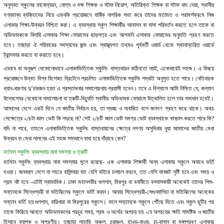
অনুন্নত স্কুলের মানোন্নয়ন, যোগ্য ও দক্ষ শিক্ষক ও স্টাফ নিয়োগ, অতিরিক্ত শিক্ষক বা স্টাফ বাদ দেয়া, স্থানীয়
গণ্যমান্য ব্যক্তিদের নিয়ে এমনকি প্রয়োজনে বার্ষিক নাগরিক সভা করে তাদের মতামত ও পরামর্শক্রমে নিজ
এলাকার শিক্ষা-উন্নয়ন নিশ্চিত করা। এ ব্যবস্থায় স্কুল শিক্ষার্থীর আবাসন বা বাসা পরিবর্তন করতে হলে তাকে বা
অভিভাবককে বিদায়ি এলাকার শিক্ষা ফোরামের ছাড়পত্র এবং আগমনি এলাকার ফোরামের অনুমতি গ্রহণ করতে
হবে। তাছাড়া ঐ পরিবারের সদস্যদের জন্ম এবং স্বাস্থ্যগত তথ্যও পূর্ববর্তী ওয়ার্ড থেকে স্থানান্তরিত ওয়ার্ডে
ট্রান্সফার করতে বা করাতে হবে।
এভাবে বা অনুরূপ যেকোনোভাবে এলাকাভিত্তিক স্কুলিং বাস্তবায়ন কঠিনতো নয়ই; একেবারেই সহজ। এ বিষয়ে
প্রয়োজনে উন্নত বিশ্ব বিশেষত ব্রিটেনে প্রচলিত এলাকাভিত্তিক স্কুলিং পদ্ধতি অনুসৃত হতে পারে। নেতিবাচক
ধ্যান-ধারণার দু’চারজন হয়ত এ প্রস্তাবনার সমালোচনায় প্রয়াসী হবেন। তবে এ বিশ্বাসে আমি নিশ্চিত যে, কল্যাণ
উদ্যেশ্যের যেকোনো সমালোচনা বা ত্রুটি-বিচ্যুতি স্থানীয় অভিভাবক ফোরামে উত্থাপিত হলে তার সমাধান হবেই।
আমাদের দেশে একই দিনে যে জাতীয় নির্বাচন হয়, তা স্বচ্ছ ও অবারিত বলে জনগণ গ্রহণ করে থাকে। অথচ
সেক্ষেত্রে ২/৪টা জাল ভোট কি পড়ছে না? সেই ২/৪টি জাল ভোট সমগ্র ভোট ব্যবস্থাকে বানচাল করতে পারে কি?
যদি না পারে, তাহলে এলাকাভিত্তিক স্কুলিং বাস্তবায়নের ক্ষেত্রে নগণ্য অসুবিধার ধুয়া আমাদের জাতীয় মেধা
উন্নয়ন বা মেধা লালনের এই সহজ সমাধানে বাধা হয়ে দাঁড়াবে কেন?
বর্তমান স্কুলিং ব্যবস্থায় নানা সমস্যা ও ত্রুটি
বর্তমান স্কুলিং ব্যবস্থায় নানা সমস্যার মূলে রয়েছে- এক এলাকার শিক্ষার্থী অন্য এলাকার স্কুলে অবাধে ভর্তি
হওয়া। জনবহুল দেশে বা শহরে বাসিন্দারা যত বেশি বাইরে চলাচল করবে, তত বেশি যানজট সৃষ্টি হবে এবং সময় ও
শ্রম নষ্ট হবে -এটাই স্বাভাবিক। ঢাকা মহানগরীর গুলশান, মিরপুর বা বনানীতে বসবাসকারী অনেকেই তাদের শিশু-
সন্তানকে সিদ্ধেশ্বরী বা মতিঝিলের স্কুলে ভর্তি করান। আবার সিদ্ধেশ্বরী-সেগুনবাগিচা বা মতিঝিলের অনেকের
সন্তান ভর্তি হয় গুলশান, বারিধারা বা মিরপুরের স্কুলে। ফলে সন্তানকে স্কুলে পৌঁছে দিতে এবং স্কুল ছুটির পর
তাকে ফিরিয়ে আনতে অভিভাবকদের প্রচুর সময়, শ্রম ও অর্থের অপচয় হয় -যে অপচয়ের ক্ষতি সামষ্টিক ও জাতীয়
হিসাবে ব্যাপক ও অপূরণীয়। তাছাড়া পাহাড়ি অঞ্চল, চরাঞ্চল, হাওড়-বাওড়, চা-বাগান বা মঙ্গাপ্রবণ এলাকার