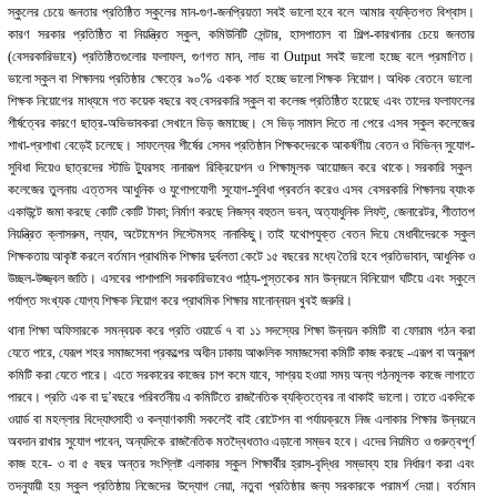
স্কুলের চেয়ে জনতার প্রতিষ্ঠিত স্কুলের মান-গুণ-জনপ্রিয়তা সবই ভালো হবে বলে আমার ব্যক্তিগত বিশ্বাস।
কারণ সরকার প্রতিষ্ঠিত বা নিয়ন্ত্রিত স্কুল, কমিউনিটি সেন্টার, হাসপাতাল বা শিল্প-কারখানার চেয়ে জনতার
(বেসরকারিভাবে) প্রতিষ্ঠিতগুলোর ফলাফল, গুণগত মান, লাভ বা Output সবই ভালো হচ্ছে বলে প্রমাণিত।
ভালো স্কুল বা শিক্ষালয় প্রতিষ্ঠার ক্ষেত্রে ৯০% একক শর্ত হচ্ছে ভালো শিক্ষক নিয়োগ। অধিক বেতনে ভালো
শিক্ষক নিয়োগের মাধ্যমে গত কয়েক বছরে বহু বেসরকারি স্কুল বা কলেজ প্রতিষ্ঠিত হয়েছে এবং তাদের ফলাফলের
শীর্ষত্বের কারণে ছাত্র-অভিভাবকরা সেখানে ভিড় জমাচ্ছে। সে ভিড় সামাল দিতে না পেরে এসব স্কুল কলেজের
শাখা-প্রশাখা বেড়েই চলেছে। সাফল্যের শীর্ষের সেসব প্রতিষ্ঠান শিক্ষকদেরকে আকর্ষণীয় বেতন ও বিভিন্ন সুযোগ-
সুবিধা দিয়েও ছাত্রদের স্টাডি ট্যুরসহ নানারূপ রিক্রিয়েশন ও শিক্ষামূলক আয়োজন করে থাকে। সরকারি স্কুল
কলেজের তুলনায় এত্তসব আধুনিক ও যুগোপযোগী সুযোগ-সুবিধা প্রবর্তন করেও এসব বেসরকারি শিক্ষালয় ব্যাংক
একাউন্টে জমা করছে কোটি কোটি টাকা; নির্মাণ করছে নিজস্ব বহুতল ভবন, অত্যাধুনিক লিফট্, জেনারেটর, শীতাতপ
নিয়ন্ত্রিত ক্লাসরুম, ল্যাব, অটোমেশন সিস্টেমসহ নানাকিছু। তাই যথোপযুক্ত বেতন দিয়ে মেধাবীদেরকে স্কুল
শিক্ষকতায় আকৃষ্ট করলে বর্তমান প্রাথমিক শিক্ষার দুর্বলতা কেটে ১৫ বছরের মধ্যে তৈরি হবে প্রতিভাবান, আধুনিক ও
উচ্ছল-উজ্জ্বল জাতি। এসবের পাশাপাশি সরকারিভাবেও পাঠ্য-পুস্তকের মান উন্নয়নে বিনিয়োগ ঘটিয়ে এবং স্কুলে
পর্যাপ্ত সংখ্যক যোগ্য শিক্ষক নিয়োগ করে প্রাথমিক শিক্ষার মানোন্নয়ন খুবই জরুরি।
থানা শিক্ষা অফিসারকে সমন্বয়ক করে প্রতি ওয়ার্ডে ৭ বা ১১ সদস্যের শিক্ষা উন্নয়ন কমিটি বা ফোরাম গঠন করা
যেতে পারে, যেরূপ শহর সমাজসেবা প্রকল্পের অধীন ঢাকায় আঞ্চলিক সমাজসেবা কমিটি কাজ করছে -এরূপ বা অনুরূপ
কমিটি করা যেতে পারে। এতে সরকারের কাজের চাপ কমে যাবে, সাশ্রয় হওয়া সময় অন্য গঠনমূলক কাজে লাগাতে
পারবে। প্রতি এক বা দু’বছরে পরিবর্তনীয় এ কমিটিতে রাজনৈতিক ব্যক্তিত্বের না থাকাই ভালো। তাতে একদিকে
ওয়ার্ড বা মহল্লার বিদ্যোৎসাহী ও কল্যাণকামী সকলেই বাই রোটেশন বা পর্যায়ক্রমে নিজ এলাকার শিক্ষার উন্নয়নে
অবদান রাখার সুযোগ পাবেন, অন্যদিকে রাজনৈতিক মতদ্বৈধতাও এড়ানো সম্ভব হবে। এদের নিয়মিত ও গুরুত্বপূর্ণ
কাজ হবে- ৩ বা ৫ বছর অন্তর সংশ্লিষ্ট এলাকার স্কুল শিক্ষার্থীর হ্রাস-বৃদ্ধির সম্ভাব্য হার নির্ধারণ করা এবং
তদনুযায়ী হয় স্কুল প্রতিষ্ঠায় নিজেদের উদ্যোগ নেয়া, নতুবা প্রতিষ্ঠার জন্য সরকারকে পরামর্শ দেয়া। বর্তমান