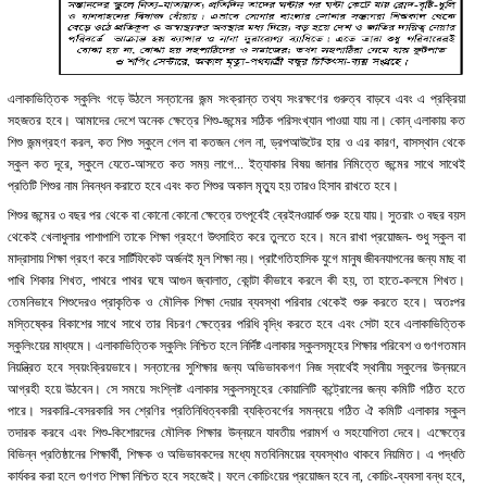
এলাকাভিত্তিক স্কুলিং গড়ে উঠলে সন্তানের জন্ম সংক্রান্ত তথ্য সংরক্ষণের গুরুত্ব বাড়বে এবং এ প্রক্রিয়া
সহজতর হবে। আমাদের দেশে অনেক ক্ষেত্রে শিশু-জন্মের সঠিক পরিসংখ্যান পাওয়া যায় না। কোন্ এলাকায় কত
শিশু জন্মগ্রহণ করল, কত শিশু স্কুলে গেল বা কতজন গেল না, ড্রপআউটের হার ও এর কারণ, বাসস্থান থেকে
স্কুল কত দূরে, স্কুলে যেতে-আসতে কত সময় লাগে... ইত্যাকার বিষয় জানার নিমিত্তে জন্মের সাথে সাথেই
প্রতিটি শিশুর নাম নিবন্ধন করাতে হবে এবং কত শিশুর অকাল মৃত্যু হয় তারও হিসাব রাখতে হবে।
শিশুর জন্মের ৩ বছর পর থেকে বা কোনো কোনো ক্ষেত্রে তৎপূর্বেই ব্রেইনওয়ার্ক শুরু হয়ে যায়। সুতরাং ৩ বছর বয়স
থেকেই খেলাধুলার পাশাপাশি তাকে শিক্ষা গ্রহণে উৎসাহিত করে তুলতে হবে। মনে রাখা প্রয়োজন- শুধু স্কুল বা
মাদ্রাসায় শিক্ষা গ্রহণ করে সার্টিফিকেট অর্জনই মূল শিক্ষা নয়। প্রাগৈতিহাসিক যুগে মানুষ জীবনযাপনের জন্য মাছ বা
পাখি শিকার শিখত, পাথরে পাথর ঘষে আগুন জ্বালাত, কোন্টা কীভাবে করলে কী হয়, তা হাতে-কলমে শিখত।
তেমনিভাবে শিশুদেরও প্রাকৃতিক ও মৌলিক শিক্ষা দেয়ার ব্যবস্থা পরিবার থেকেই শুরু করতে হবে। অতঃপর
মস্তিষ্কের বিকাশের সাথে সাথে তার বিচরণ ক্ষেত্রের পরিধি বৃদ্ধি করতে হবে এবং সেটা হবে এলাকাভিত্তিক
স্কুলিংয়ের মাধ্যমে। এলাকাভিত্তিক স্কুলিং নিশ্চিত হলে নির্দিষ্ট এলাকার স্কুলসমূহের শিক্ষার পরিবেশ ও গুণগতমান
নিয়ন্ত্রিত হবে স্বয়ংক্রিয়ভাবে। সন্তানের সুশিক্ষার জন্য অভিভাবকগণ নিজ স্বার্থেই স্থানীয় স্কুলের উন্নয়নে
আগ্রহী হয়ে উঠবেন। সে সময়ে সংশ্লিষ্ট এলাকার স্কুলসমূহের কোয়ালিটি কন্ট্রোলের জন্য কমিটি গঠিত হতে
পারে। সরকারি-বেসরকারি সব শ্রেণির প্রতিনিধিত্বকারী ব্যক্তিবর্গের সমন্বয়ে গঠিত ঐ কমিটি এলাকার স্কুল
তদারক করবে এবং শিশু-কিশোরদের মৌলিক শিক্ষার উন্নয়নে যাবতীয় পরামর্শ ও সহযোগিতা দেবে। এক্ষেত্রে
বিভিন্ন প্রতিষ্ঠানের শিক্ষার্থী, শিক্ষক ও অভিভাবকদের মধ্যে মতবিনিময়ের ব্যবস্থাও থাকবে নিয়মিত। এ পদ্ধতি
কার্যকর করা হলে গুণগত শিক্ষা নিশ্চিত হবে সহজেই। ফলে কোচিংয়ের প্রয়োজন হবে না, কোচিং-ব্যবসা বন্ধ হবে,