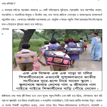
ওপর গুলিবর্ষণে!
এ অবস্থায় সর্বাগ্রে প্রয়োজন আমাদের ১৬ কোটি মস্তিষ্ককে সুচিন্তায় প্রোগ্রামিং করে পারস্পরিক কল্যাণ,
সহযোগিতা ও সহমর্মিতায় উদ্বুদ্ধ ও নিবেদিত করা; তথা সমগ্র জাতিকে দেশপ্রেম ও মানবপ্রেমের কল্যাণকর্মে
আন্দোলিত করা। সেক্ষেত্রে পারিবারিক ভালোবাসায় এবং আধুনিক ও উন্নত স্কুলিং শিক্ষা ব্যবস্থায় শিশু-কিশোরদের
মনন ও চিন্তাকে সুউন্নত করতে হবে সর্বাগ্রে।
মৌলবাদ
ও
জঙ্গিবাদের ওপর সবার দৃষ্টি নিবদ্ধ হতে দেখে সুবোধ স্কুল-শিশুটিও এখন জঙ্গি হয়ে উঠছে, মৌলবাদের নামে কচি
প্রাণের আত্মাহুতি হয়ে উঠছে অপ্রতিরোধ্য ও সংক্রমিত মহামারিরূপে; তৈরি করছে জাতীয় সমস্যার ইস্যু। ক্লাসে
যে অর্ধেক শিক্ষার্থী অনুপস্থিত রয়েছে, কেবল তাদের নিয়ে শিক্ষক-অভিভাবকদের হা-পিত্তেশ, মাতামাতি ও