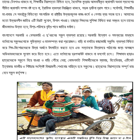
তাদের টেনশনও থাকবে না, শিক্ষার্থীর নিরাপত্তা নিশ্চিত হবে, বৈদেশিক মুদ্রায় আমদানীকৃত জ্বালানি অথবা স্বদেশের
সীমিত জ্বালানি সম্পদ নষ্ট হবে না, ট্রাফিক ব্যবস্থা নিয়ন্ত্রিত থাকবে, সড়ক দুর্ঘটনা হ্রাস পাবে। সর্বোপরি, শিক্ষার্থীর
মা-বাবার সে সময়টুকু নিশ্চিন্তে সাংসারিক বা রাষ্ট্রীয় উন্নয়নমূলক কাজ-কর্মে ও পেশায় ব্যয় সহজ হবে। আমাদের
মতো উন্নয়নশীল জাতির এটি বিরাট সুযোগ, বিশাল পাওয়া। তাছাড়া শিশুদের সুশিক্ষা নিশ্চিত করা সম্ভব হলে তাদের
জীবনমানও উন্নত হবে; বিশ্ব-পরিসরে বৃদ্ধি পাবে জাতির মর্যাদা।
বাংলাদেশে সরকারি ও বেসরকারি এ দু’ধরনের স্কুল ব্যবস্থা রয়েছে। সরকারি উদ্যোগ ও সমন্বয়ের মাধ্যমে
বর্তমানের স্কুলগুলোকে সুবিন্যস্ত ও মানসম্পন্ন করা প্রয়োজন। বাড়ি বা বসতির কাছাকাছি স্কুলিং ব্যবস্থা নিশ্চিত
করে শিশু-কিশোরদেরকে বিদ্যা অর্জনে উৎসাহিত করতে হবে এবং সন্তানকে বিদ্যালয়ে পাঠানোর জন্য অসচ্ছল
অভিভাবকদেরকে সুযোগ করে দিতে হবে। এতে বর্তমানের ড্রপআউট থাকবে না বললেই চলে। শিক্ষাদান ছাড়াও
ছাত্রদেরকে স্কুলে নিয়ে যাওয়া ও বাড়ি পৌঁছে দেয়া; কোমলমতি শিক্ষার্থীদেরকে ম্যানার, বিহেভিয়ার, এটিকেট
ইত্যাকার মানবীয় ও শিষ্টাচার সংশ্লিষ্ট বিষয়াবলী শেখানোর দায়িত্ব হবে স্কুলের। ছাত্রদের নিরাপত্তার সম্পূর্ণ ভার
নেবে স্কুল কর্তৃপক্ষ।