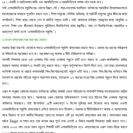
১৫। মেধাবী ও প্রতিভাবান জাতি এবং জ্ঞানভিত্তিক ও ন্যায়ভিত্তিক সমাজ গঠন সহজ হবে।
তাই এলাকাভিত্তিক স্কুলিংয়ের কোনো বিকল্প নেই। পাড়া-মহল্লায় অবস্থিত বর্তমানের প্রাথমিক বিদ্যালয়গুলোকে
মানোন্নয়নের মাধ্যমে পুনর্গঠন করতে হবে। শিক্ষা মানুষের মৌলিক অধিকার, যা প্রতিটি মানুষের সুন্দর জীবনের জন্য
অপরিহার্য। শিক্ষা ছাড়া কোনো দেশ বা জাতিই সমৃদ্ধ হয়নি। তাই আমাদের ভবিষ্যৎ প্রজন্মের জন্য আধুনিক ও
গুণগত শিক্ষা এবং জীবনমান উন্নয়নে সুচিন্তিত দিকনির্দেশনা থাকা বাঞ্ছনীয়। আর সে দিকনির্দেশনার প্রাথমিক ও
গুরুত্বপূর্ণ ধাপই হলো ‘এলাকাভিত্তিক স্কুলিং’।
এ মডেল বাস্তবায়ন শুরু করা যায় যেভাবে
সরকার ইচ্ছা করলেই যেকোনো সময়ে এলাকাভিত্তিক স্কুলিং বাস্তবায়ন করতে পারে। এজন্য বড় ধরনের পরিকল্পনা
বা পরিবর্তনের প্রয়োজন হবে না। প্রয়োজন শুধু সরকার ও নীতি-নির্ধারকগণের সদিচ্ছা।
আগামী শিক্ষাবর্ষ থেকে এক এলাকার শিশু অন্য এলাকার স্কুলে ভর্তি হতে পারবে না -এরূপ জনবিজ্ঞপ্তি জারির
মাধ্যমে সরকার অনায়াসে এ পদ্ধতি চালু করতে পারে। স্কুল কর্তৃপক্ষকেও নির্দেশ দিতে হবে, যেন তারা কেবলমাত্র
সংশ্লিষ্ট মহল্লা বা ওয়ার্ডে বসবাসকারী শিশু-কিশোরদেরকেই স্কুলে ভর্তি করে। যেসব শিশু-কিশোর বর্তমানে নিজ
মহল্লা বা ওয়ার্ডের বাইরের স্কুলে পড়াশোনা করছে, তাদেরকে ১/২ বছরের মধ্যে নিজ এলাকার স্কুলে ফিরে আসতে
হবে।
এরূপ বা অনুরূপ ঘোষণার মাধ্যমে বর্তমানের দুর্বিষহ যানজট থেকে পরিত্রাণের পাশাপাশি শিক্ষার মানোন্নয়নসহ বহুবিধ
সমস্যার সমাধান হয়ে যাবে। সরকারের এরূপ ঘোষণায় অভিভাবকগণ তৎপর হয়ে উঠবেন নিজ এলাকার স্কুলের
অধিকতর উন্নয়নে। তাই উল্লেখিত ১৫টি গুরুত্বপূর্ণ ও বিশেষ সুবিধার কথা বিবেচনা করে সরকার এখনই
এলাকাভিত্তিক স্কুলিং বাস্তবায়নে এগিয়ে আসবেন বলে বিশ্বাস। সরকার বা নীতিনির্ধারকগণ আমার এ প্রস্তাবনার
সাথে দ্বিমত না হলে জাতীয় সিদ্ধান্ত গ্রহণের মাধ্যমে এটি খুব সহজেই বাস্তবায়ন করা যায়। বাস্তবায়ন শুরুর
বর্ষকে Target বা লক্ষ্য করে তার কয়েক বছর পূর্বে তথা এখনই এ বিষয়ে সরকারি সিদ্ধান্ত জারি করতে হবে।
যেমনঃ ২০২৫ সাল থেকে সকল স্কুলে শিক্ষার্থী ভর্তি এলাকাভিত্তিক হবে -বাস্তবায়নের এরূপ লক্ষ্য স্থির করলে
২০২০ সালের মধ্যে তা ঘোষণা বা জারি করা যায়।