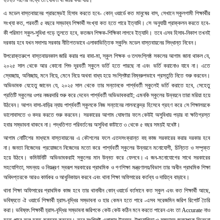
এ মডেল বাস্তবায়নের প্রারম্ভেই হিসাব করতে হবে- কোন্ ওয়ার্ডে কত মানুষের বাস, সেখানে স্কুলগামী শিক্ষার্থীর
সংখ্যা কত, পরবর্তী ৫ বছরে সম্ভাব্য শিক্ষার্থী সংখ্যা কত হতে পারে ইত্যাদি। সে অনুযায়ী প্রাক্কলন করতে হবে-
কী পরিমাণ স্কুল-সুবিধা গড়ে তুলতে হবে, কতজন শিক্ষক-শিক্ষিকা লাগবে ইত্যাদি। তবে এসব হিসাব-নিকাশ তখনই
দরকার হবে যখন সদাশয় সরকার নীতিগতভাবে এলাকাভিত্তিক স্কুলিং মডেল বাস্তবায়নের সিদ্ধান্ত নিবেন।
উপরোক্তরুপে বাস্তবায়নকাল জারি করার পর বাবা-মা, স্কুল শিক্ষক ও তৎসংশ্লিষ্ঠ সকলের আগাম জানা থাকল যে,
২০২৫ সাল থেকে আর কোনো শিশু দূরবর্তী স্কুলে ভর্তি হতে পারছে না এবং ভর্তি করানোও যাবে না। এতে
স্বেচ্ছায়, অনিচ্ছায়, মনে নিয়ে, মেনে নিয়ে অথবা বাধ্য হয়ে সংশ্লিষ্টরা নিম্নরুপভাবে প্রস্তুতি নিতে শুরু করবেন।
অভিভাবক যেহেতু জানেন যে, ২০২৫ সাল থেকে তার সন্তানকে পার্শ্ববর্তী স্কুলেই ভর্তি করাতে হবে, সেহেতু
প্রতিটি স্কুলের ওপর নজরদারি শুরু করে দেবেন পার্শ্ববর্তী অভিভাবকরাই; এমনকি স্কুলের উন্নয়নে তারা মরিয়া হয়ে
উঠবেন। আপন বাসা-বাড়ির ন্যায় পার্শ্ববর্তী স্কুলকে নিজ সন্তানের লালনকেন্দ্র হিসেবে গ্রহণ করে সে শিক্ষালয়কে
ভালোবাসতে ও কদর করতে শুরু করবেন। সরকারের আগাম ঘোষণার ফলে কেউই অসুবিধায় পড়ার বা ক্ষতিগ্রস্ত
হবার সম্ভাবনা থাকবে না। পদ্ধতিগত পরিবর্তনের অসুবিধা কাটাতে ৩ থেকে ৫ বছর সময়ই যথেষ্ট।
আগাম নোটিশের মাধ্যমে বাস্তবায়নের এ কৌশলের ফলে এতদসংক্রান্ত বহু কাজ সরকারের করার দরকার হবে
না। জনতা নিজেদের প্রয়োজনে নিজেদের মতো করে পার্শ্ববর্তী স্কুলের উন্নয়নে মনোযোগী, চিন্তিত ও সম্পৃক্ত
হয়ে উঠবে। কমিউনিটি অভিভাবকরাই স্কুলের মান উন্নত করে ফেলবে। এ জন-মনোযোগের সাথে সরকারের
সহযোগিতা, সমন্বয় ও নিয়ন্ত্রণ স্বরূপ সরকারের প্রাথমিক ও গণশিক্ষা মন্ত্রণালয়/বিভাগ তার অধীন প্রাথমিক শিক্ষা
অধিদপ্তরকে আরও কার্যকর ও আধুনিকায়ন করবে এবং থানা শিক্ষা অফিসারের কর্তব্য ও দায়িত্ব বাড়াবে।
থানা শিক্ষা অফিসারের প্রাথমিক কাজ হবে তার থানাধীন কোন্ ওয়ার্ডে বর্তমানে কত স্কুল এবং কত শিক্ষার্থী আছে,
ভবিষ্যতে ঐ ওয়ার্ডে শিক্ষার্থী হ্রাস-বৃদ্ধির সম্ভাবনা ও হার কেমন হতে পারে -এসব সরেজমিন জরিপ রিপোর্ট তৈরি
করা। ভবিষ্যৎ শিক্ষার্থী হ্রাস-বৃদ্ধির সম্ভাবনা জরিপকে কেউ কেউ কঠিন মনে করতে পারেন এবং তা Accurate নাও
হতে পারে বলে হয়ত মন্তব্য করবেন। তবে সংশ্লিষ্ট এলাকার উন্নয়ন, উপযোগিতা ও সম্ভাব্য জনচাপকে বিবেচনা