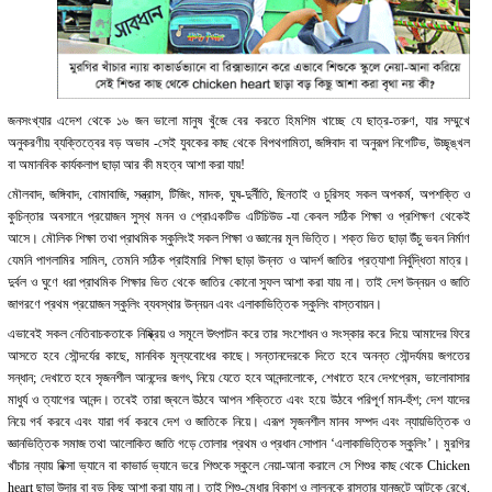
জনসংখ্যার এদেশ থেকে ১৬ জন ভালো মানুষ খুঁজে বের করতে হিমশিম খাচ্ছে যে ছাত্র-তরুণ, যার সম্মুখে
অনুকরণীয় ব্যক্তিত্বের বড় অভাব -সেই যুবকের কাছ থেকে বিপথগামিতা, জঙ্গিবাদ বা অনুরূপ নিগেটিভ, উচ্ছৃঙ্খল
বা অমানবিক কার্যকলাপ ছাড়া আর কী মহত্ব আশা করা যায়!
মৌলবাদ, জঙ্গিবাদ, বোমাবাজি, সন্ত্রাস, টিজিং, মাদক, ঘুষ-দুর্নীতি, ছিনতাই ও চুরিসহ সকল অপকর্ম, অপশক্তি ও
কুচিন্তার অবসানে প্রয়োজন সুস্থ মনন ও প্রোএকটিভ এটিচিউড -যা কেবল সঠিক শিক্ষা ও প্রশিক্ষণ থেকেই
আসে। মৌলিক শিক্ষা তথা প্রাথমিক স্কুলিংই সকল শিক্ষা ও জ্ঞানের মূল ভিত্তি। শক্ত ভিত ছাড়া উঁচু ভবন নির্মাণ
যেমনি পাগলামির সামিল, তেমনি সঠিক প্রাইমারি শিক্ষা ছাড়া উন্নত ও আদর্শ জাতির প্রত্যাশা নির্বুদ্ধিতা মাত্র।
দুর্বল ও ঘুণে ধরা প্রাথমিক শিক্ষার ভিত থেকে জাতির কোনো সুফল আশা করা যায় না। তাই দেশ উন্নয়ন ও জাতি
জাগরণে প্রথম প্রয়োজন স্কুলিং ব্যবস্থার উন্নয়ন এবং এলাকাভিত্তিক স্কুলিং বাস্তবায়ন।
এভাবেই সকল নেতিবাচকতাকে নিষ্ক্রিয় ও সমূলে উৎপাটন করে তার সংশোধন ও সংস্কার করে দিয়ে আমাদের ফিরে
আসতে হবে সৌন্দর্যের কাছে, মানবিক মূল্যবোধের কাছে। সন্তানদেরকে দিতে হবে অনন্ত সৌন্দর্যময় জগতের
সন্ধান; দেখাতে হবে সৃজনশীল আনন্দের জগৎ, নিয়ে যেতে হবে আনন্দালোকে, শেখাতে হবে দেশপ্রেম, ভালোবাসার
মাধুর্য ও ত্যাগের আনন্দ। তবেই তারা জ্বলে উঠবে আপন শক্তিতে এবং হয়ে উঠবে পরিপূর্ণ মান-হুঁশ; দেশ যাদের
নিয়ে গর্ব করবে এবং যারা গর্ব করবে দেশ ও জাতিকে নিয়ে। এরূপ সৃজনশীল মানব সম্পদ এবং ন্যায়ভিত্তিক ও
জ্ঞানভিত্তিক সমাজ তথা আলোকিত জাতি গড়ে তোলার প্রথম ও প্রধান সোপান ‘এলাকাভিত্তিক স্কুলিং’। মুরগির
খাঁচার ন্যায় রিক্সা ভ্যানে বা কাভার্ড ভ্যানে ভরে শিশুকে স্কুলে নেয়া-আনা করালে সে শিশুর কাছ থেকে Chicken
heart ছাড়া উদার বা বড় কিছু আশা করা যায় না। তাই শিশু-মেধার বিকাশ ও লালনকে রাস্তার যানজটে আটকে রেখে,