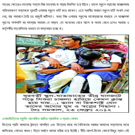
শহরের ক্ষেত্রেও মহল্লার সন্তান নিজ মহল্লায় বা পাড়ায় বিকশিত হয়ে উঠবে। ভালো স্কুলে পড়ানোর আকাক্সক্ষায়
অভিভাবকগণ সন্তানকে দূরবর্তী এলাকার স্কুলে ভর্তি করে থাকেন। এতে স্থানীয় সাধারণ স্কুলে ভর্তি সংকট দেখা
দেয়, যার সমাধানে তৈরি হয় বহুমুখী জটিলতা। অথচ নিজ এলাকার স্কুলের মানোন্নয়নের মাধ্যমে সে আকাক্সক্ষা
পূরণের পাশাপাশি বহু সমস্যার সমাধান যে সম্ভব -তা অনেকের বোধে আসে না অথবা বোধে এলেও সরকার ও
কর্তৃপক্ষীয় সহযোগিতার অভাবে তা বাস্তবায়ন হচ্ছে না।
এলাকাভিত্তিক স্কুলিং আলোকিত জাতির প্রাথমিক ও প্রধান সোপান
বিত্তের প্রতি আমাদের উন্মত্ত আসক্তি এবং বিত্তের কাছে সব নৈতিকতার পরাজয় আমাদের সন্তানদের মাঝে
জাগিয়েছে লোভের আগুন। বিত্ত অর্জনে আমরা মরিয়া হয়ে উঠেছি। নীতি-আদর্শ-বিবেক কোনো কিছুর স্থান নেই