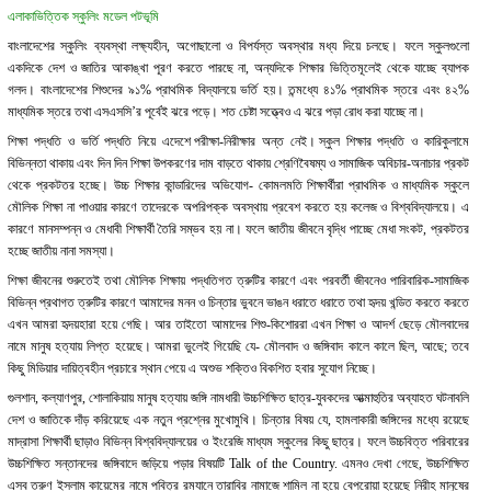
এলাকাভিত্তিক স্কুলিং মডেল পটভূমি
বাংলাদেশের স্কুলিং ব্যবস্থা লক্ষ্যহীন, অগোছালো ও বিপর্যস্ত অবস্থার মধ্য দিয়ে চলছে। ফলে স্কুলগুলো
একদিকে দেশ ও জাতির আকাঙ্খা পূরণ করতে পারছে না, অন্যদিকে শিক্ষার ভিত্তিমূলেই থেকে যাচ্ছে ব্যাপক
গলদ। বাংলাদেশের শিশুদের ৯১% প্রাথমিক বিদ্যালয়ে ভর্তি হয়। তন্মধ্যে ৪১% প্রাথমিক স্তরে এবং ৪২%
মাধ্যমিক স্তরে তথা এসএসসি’র পূর্বেই ঝরে পড়ে। শত চেষ্টা সত্ত্বেও এ ঝরে পড়া রোধ করা যাচ্ছে না।
শিক্ষা পদ্ধতি ও ভর্তি পদ্ধতি নিয়ে এদেশে পরীক্ষা-নিরীক্ষার অন্ত নেই। স্কুল শিক্ষার পদ্ধতি ও কারিকুলামে
বিভিন্নতা থাকায় এবং দিন দিন শিক্ষা উপকরণের দাম বাড়তে থাকায় শ্রেণিবৈষম্য ও সামাজিক অবিচার-অনাচার প্রকট
থেকে প্রকটতর হচ্ছে। উচ্চ শিক্ষার কান্ডারিদের অভিযোগ- কোমলমতি শিক্ষার্থীরা প্রাথমিক ও মাধ্যমিক স্কুলে
মৌলিক শিক্ষা না পাওয়ার কারণে তাদেরকে অপরিপক্ক অবস্থায় প্রবেশ করতে হয় কলেজ ও বিশ্ববিদ্যালয়ে। এ
কারণে মানসম্পন্ন ও মেধাবী শিক্ষার্থী তৈরি সম্ভব হয় না। ফলে জাতীয় জীবনে বৃদ্ধি পাচ্ছে মেধা সংকট, প্রকটতর
হচ্ছে জাতীয় নানা সমস্যা।
শিক্ষা জীবনের শুরুতেই তথা মৌলিক শিক্ষায় পদ্ধতিগত ত্রুটির কারণে এবং পরবর্তী জীবনেও পারিবারিক-সামাজিক
বিভিন্ন প্রথাগত ত্রুটির কারণে আমাদের মনন ও চিন্তার ভুবনে ভাঙন ধরাতে ধরাতে তথা হৃদয় খন্ডিত করতে করতে
এখন আমরা হৃদয়হারা হয়ে গেছি। আর তাইতো আমাদের শিশু-কিশোররা এখন শিক্ষা ও আদর্শ ছেড়ে মৌলবাদের
নামে মানুষ হত্যায় লিপ্ত হয়েছে। আমরা ভুলেই গিয়েছি যে- মৌলবাদ ও জঙ্গিবাদ কালে কালে ছিল, আছে; তবে
কিছু মিডিয়ার দায়িত্বহীন প্রচারে স্থান পেয়ে এ অশুভ শক্তিও বিকশিত হবার সুযোগ নিচ্ছে।
গুলশান, কল্যাণপুর, শোলাকিয়ায় মানুষ হত্যায় জঙ্গি নামধারী উচ্চশিক্ষিত ছাত্র-যুবকদের আত্মাহুতির অব্যাহত ঘটনাবলি
দেশ ও জাতিকে দাঁড় করিয়েছে এক নতুন প্রশ্নের মুখোমুখি। চিন্তার বিষয় যে, হামলাকারী জঙ্গিদের মধ্যে রয়েছে
মাদ্রাসা শিক্ষার্থী ছাড়াও বিভিন্ন বিশ্ববিদ্যালয়ের ও ইংরেজি মাধ্যম স্কুলের কিছু ছাত্র। ফলে উচ্চবিত্ত পরিবারের
উচ্চশিক্ষিত সন্তানদের জঙ্গিবাদে জড়িয়ে পড়ার বিষয়টি Talk of the Country. এমনও দেখা গেছে, উচ্চশিক্ষিত
এসব তরুণ ইসলাম কায়েমের নামে পবিত্র রমযানে তারাবির নামাজে শামিল না হয়ে বেপরোয়া হয়েছে নিরীহ মানুষের