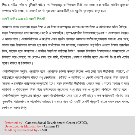
শিশুকে গাড়ির ধোঁয়া ও ধুলিবালি খাইয়ে যে শিশুস্বাস্থ্য ও শিশুমেধা বিনষ্ট করা হচ্ছে এবং জাতির সর্বাধিক মূল্যবান
সম্পদের ক্ষতি হচ্ছে, তা রক্ষার্থে এখনই প্রয়োজন এলাকাভিত্তিক স্কুলিং ব্যবস্থার বাস্তবায়ন।
মেধাবী জাতির জন্য চাই মেধাবী শিক্ষার্থী
আমাদের সমাজ ব্যবস্থায় স্কুল শিক্ষা ও ধর্ম শিক্ষা বাধ্যতামূলক রাখলেও কলেজ শিক্ষা ও ধর্মচর্চা রাখা উচিত ঐচ্ছিক।
স্কুল শিক্ষাব্যবস্থা হবে অবশ্যই একমুখী ও বৈষম্যহীন। ছাত্র-ছাত্রীরা শিশুবেলায়ই শৃঙ্খলা ও দেশপ্রেমে উদ্বুদ্ধ
ও আবদ্ধ হবে। এলাকাভিত্তিক ও আধুনিক এরূপ স্কুলিং ব্যবস্থা আমাদের জাতীয় বহু সমস্যার সমাধান এনে দেবে;
আবার স্বয়ংক্রিয়ভাবে সমাধান হয়ে যাবে অর্থনৈতিক নানা সমস্যার; শক্তভাবে গড়ে উঠবে গুণগত শিক্ষার প্রাথমিক
ভিত, সহায়ক হবে উন্নততর ও কার্যকর উচ্চশিক্ষা কাঠামো নির্মাণে; বর্তমান বিভাজিত শিক্ষাব্যবস্থা আমাদেরকে যে
বিভক্ত করে ফেলছে, তা থেকেও রক্ষা পাবে জাতি; হিটলারের গেস্টাপো বাহিনীর মতো জেএমবি কিংবা জঙ্গি তৈরির
সুযোগ থাকবে না শিক্ষাঙ্গনে।
এলাকাভিত্তিক স্কুলিং প্রবর্তিত হলে- প্রাথমিক শিক্ষার মজবুত ভিতের ওপর তৈরি হবে উচ্চশিক্ষার কাঠামো, যে
কাঠামোতে প্রবেশাধিকার থাকবে শুধু মেধাবীদের। শিক্ষিত ও প্রশিক্ষিত এ মেধাবী শ্রেণিই দেশের শিক্ষা-গবেষণা-
সরকার ও রাজনীতি পরিচালনার জন্য তৈরি হবে। বাকি শিক্ষার্থীরা উচ্চশিক্ষার পেছনে সময় ও অর্থের অপচয় না করে
কারিগরি ও বৃত্তিমূলক শিক্ষা নিয়ে কর্মক্ষেত্রে প্রবেশের মধ্য দিয়ে দক্ষ ও সুযোগ্য নাগরিকে পরিণত হবে।
এলাকাভিত্তিক স্কুলিংয়ের মাধ্যমে এরূপ পরিকল্পিতভাবে বেড়ে ওঠা মেধাবী ছাত্র ও দক্ষ নাগরিকরাই পরিণত হবে
সৃজনশীল, প্রতিভাময় ও আলোকিত জাতিতে। এভাবে গড়ে ওঠা একটি মেধাবী প্রজন্মই সহজে বদলে দেবে সমাজ,
দেশ এবং সমগ্র বিশ্ব।
Presented by
- Campus Social Development Center (CSDC),
Developed & Maintain by
- Campus IT
© All rights reserved by
- CSDC