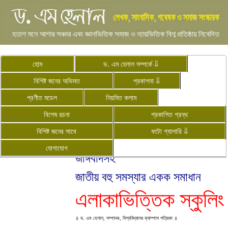
হোম
ড. এম হেলাল সম্পর্কে ⇓
বিশিষ্ট জনের অভিমত
প্রকাশনা ⇓
English
প্রণীত মডেল
নিয়মিত কলাম
দুর্বিষহ যানজট, সময়-শ্রম ও অর্থের
বিশেষ রচনা
প্রকাশিত গ্রন্থ
অপচয়, শ্রেণিবৈষম্য,
বিশিষ্ট জনের সাথে
ফটো গ্যালারি ⇓
প্রাথমিক শিক্ষায় ত্রুটি, ড্রপআউট,
যোগাযোগ
জঙ্গিবাদসহ
জাতীয় বহু সমস্যার একক সমাধান
এলাকাভিত্তিক স্কুলিং
॥ ড. এম হেলাল, সম্পাদক, বিশ্ববিদ্যালয় ক্যাম্পাস পত্রিকা ॥