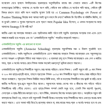
মনোযোগ দেখে ক্লাসে উপস্থিতরাও ক্রমান্বয়ে অনুপস্থিতির খাতায় নাম লেখাতে থাকবে -এটি কিশোর
মনস্তত্ত্বের বৈশিষ্ট্য। গ্লাসের যে অর্ধেক অংশ খালি, সেদিকে কম তাকিয়ে যে অর্ধেকে পানি আছে, সেদিকে দৃষ্টি
নিবদ্ধ রাখলে তাতে খালি অংশ ভরাটের সুযোগ তৈরি হয় -এ Common Psychology এবং Power of
Positive Thinking বিদ্যার কথা আমরা সবাই ভুলে বসলে কি চলবে? জঙ্গিবাদ কি নিগেটিভ না পজিটিভ জিনিস, তা
না বুঝেই কোমল ও সুবোধ প্রাণগুলো একে গ্রহণ করছে Popular Idea হিসেবে; এ ওফবধ সংক্রমণের জন্য
আমাদের Strategy-ই কি দায়ী নয়?
জাতীয় এরূপ বহু সমস্যার সমাধানে এবং প্রতিভাময় জাতি গঠনে তাই স্কুলিং ব্যবস্থার সংস্কার তথা একে ঢেলে
সাজানো জরুরি হয়ে পড়েছে এবং তা ‘এলাকাভিত্তিক স্কুলিং’ পদ্ধতির মাধ্যমেই সম্ভব।
এলাকাভিত্তিক স্কুলিং এর রূপরেখা বা মডেল
এলাকাভিত্তিক স্কুলিং (Areawise Schooling) ব্যবস্থায় স্কুলশিক্ষার শুরু ও বিকাশ পুরোটাই হবে
এলাকাভিত্তিক। অর্থাৎ স্কুলিংকে এলাকাভিত্তিক ঢেলে সাজানোর মাধ্যমে শিক্ষার মানোন্নয়ন এবং স্কুলসমূহের
গুণগত সমঞ্জস ও সুবিন্যাস নিশ্চিত করা সম্ভব হবে। এ ব্যবস্থা চালু হলে শিক্ষার মানোন্নয়নে এবং দেশ ও জাতির
সময়, শ্রম ও অর্থের অপচয় রোধে শিক্ষক সমাজ সহজেই গুরুত্বপূর্ণ ভূমিকা রাখতে পারবেন।
এলাকাভিত্তিক স্কুলিংয়ে শিক্ষার্থীকে স্কুলে নেয়া-আনার দায়িত্ব নেবেন শিক্ষক। একটি স্কুলে যদি ১০ জন শিক্ষক
ও ২০০ জন ছাত্র-ছাত্রী থাকে, তাহলে প্রত্যেক শিক্ষক ২০/২৫ জন শিক্ষার্থীকে স্কুলে আনা-নেয়ার দায়িত্ব নিতে
পারেন অনায়াসে। প্রত্যেক শিক্ষক নির্ধারিত সময়ে নির্দিষ্ট ভবন, গলি বা মহল্লার শিক্ষার্থীকে তার ফ্ল্যাট বা বাড়ি থেকে
জাতীয় সংগীতের সুরে-ছন্দে স্কুলে নিয়ে যাবেন। স্কুলশেষে আবার দেশের গান ও জীবনের গান গাইতে গাইতে
শিক্ষার্থীদের বাড়ি পৌঁছে দেবেন। এতে ছাত্র-শিক্ষক সম্পর্ক যেমনি মধুর হবে; তেমনি শিশু বয়সেই শৃঙ্খলা,
দেশপ্রেম ও ন্যায়-নীতিবোধ জাগ্রত হবে। ফলে টিজিং, মাদকসহ কিশোর অপরাধ হ্রাস পাবে। অন্যদিকে স্কুল যদি
বাসস্থানের নিকটে হয়, তাহলে হাই স্কুলগামী শিক্ষার্থী নিজেও মহল্লার অন্য শিক্ষার্থীদের সাথে একত্রে যাওয়া-আসা
করতে পারবে। এতে অযথা গাড়ি নিয়ে হৈ-হুল্লোড় থাকবে না, বাবা-মায়ের সময়-শ্রম ও অর্থের অপচয় হবে না এবং