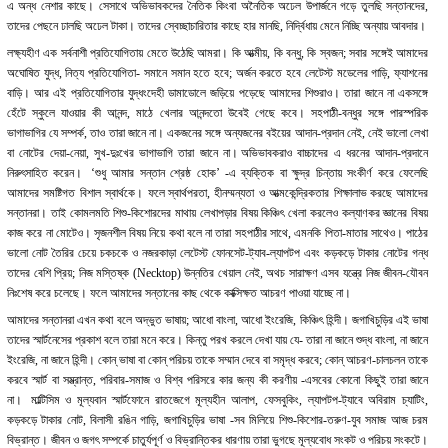
এ অন্ধ নেশার কাছে। সেসাথে অভিভাবকদের নৈতিক কিংবা অনৈতিক অঢেল উপার্জনে গড়ে তুলছি সন্তানদের,
তাদের পেছনে ঢালছি অঢেল টাকা। তাদের স্বেচ্ছাচারিতার কাছে হার মানছি, নির্দ্বিধায় মেনে নিচ্ছি অন্যায় আবদার।
লক্ষ্যহীণ এক সর্বনাশী প্রতিযোগিতায় মেতে উঠেছি আমরা। কি আত্মীয়, কি বন্ধু, কি স্বজন; সবার সঙ্গেই আমাদের
অঘোষিত যুদ্ধ, নিত্য প্রতিযোগিতা- সমানে সমান হতে হবে; অর্জন করতে হবে লেটেস্ট মডেলের গাড়ি, ফ্যাশনের
বাড়ি। আর এই প্রতিযোগিতার যুদ্ধংদেহী ডামাডোলে জড়িয়ে পড়েছে আমাদের শিশুরাও। তারা জানে না একসঙ্গে
হেঁটে স্কুলে যাওয়ার কী আনন্দ, মাঠে খেলার আনন্দতো উবেই গেছে কবে। সহপাঠী-বন্ধুর সঙ্গে পারস্পরিক
ভাগাভাগির যে সম্পর্ক, তাও তারা জানে না। একজনের সঙ্গে অন্যজনের বইয়ের আদান-প্রদান নেই, নেই ভালো লেখা
বা নোটের দেয়া-নেয়া, সুখ-দুঃখের ভাগাভাগি তারা জানে না। অভিভাবকরাও বাচ্চাদের এ ধরনের আদান-প্রদানে
নিরুৎসাহিত করেন। ‘শুধু আমার সন্তান শ্রেষ্ঠ হোক’ -এ ব্যক্তিক বা ক্ষুদ্র চিন্তায় সংকীর্ণ করে ফেলেছি
আমাদের সমষ্টিগত বিশাল স্বার্থকে। ফলে স্বার্থপরতা, হীনম্মন্যতা ও আত্মকেন্দ্রিকতার শিক্ষালাভ করছে আমাদের
সন্তানরা। তাই কোমলমতি শিশু-কিশোরদের মাথায় লেখাপড়ার বিষয় কিঞ্চিৎ খেলা করলেও কল্যাণকর জ্ঞানের বিষয়
কাজ করে না মোটেও। সৃজনশীল বিষয় নিয়ে কথা বলে না তারা সহপাঠীর সাথে, এমনকি পিতা-মাতার সাথেও। পাঠের
ভালো নোট তৈরির চেয়ে চকচকে ও নজরকাড়া লেটেস্ট ফোনসেট-ট্যাব-ল্যাপটপ এবং কড়কড়ে টাকার নোটের গন্ধ
তাদের বেশি প্রিয়; নিজ মস্তিষ্ক (Necktop) উন্নতির খেয়াল নেই, অথচ সারাক্ষণ এসব যন্ত্রে নিজ জীবন-যৌবন
নিঃশেষ করে চলেছে। ফলে আমাদের সন্তানের কাছ থেকে কাক্সিক্ষত আচরণ পাওয়া যাচ্ছে না।
আমাদের সন্তানরা এখন কথা বলে অদ্ভুত ভাষায়; আধো বাংলা, আধো ইংরেজি, কিঞ্চিৎ হিন্দী। জগাখিচুড়ির এই ভাষা
তাদের স্মার্টনেসের প্রকাশ বলে তারা মনে করে। কিন্তু পরখ করলে দেখা যায় যে- তারা না জানে শুদ্ধ বাংলা, না জানে
ইংরেজি, না জানে হিন্দী। কোন্ ভাষা বা কোন্ পরিচয় তাকে সম্মান দেবে বা সমৃদ্ধ করবে; কোন্ আচরণ-চালচলন তাকে
করবে স্মার্ট বা সম্ভ্রান্ত, পরিবার-সমাজ ও বিশ্ব পরিসরে কার জন্য কী করণীয় -এসবের কোনো কিছুই তারা জানে
না। মাল্টিসিম ও মূল্যবান স্মার্টফোনে রাতজেগে মূল্যহীন আলাপ, ফেসবুকিং, ল্যাপটপ-ট্যাবে অবিরাম চ্যাটিং,
কড়কড়ে টাকার নোট, বিলাসী রঙিন গাড়ি, জগাখিচুড়ির ভাষা -সব মিলিয়ে শিশু-কিশোর-তরুণ-যুব সমাজ আজ চরম
বিভ্রান্ত। জীবন ও জগৎ সম্পর্কে চাতুর্যপূর্ণ ও বিভ্রান্তিকর ধারণায় তারা ভুগছে মূল্যবোধ সংকট ও পরিচয় সংকটে।